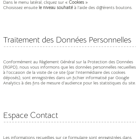
Dans le menu latéral, cliquez sur «
Cookies
»
Choisissez ensuite
le niveau souhaité
à l’aide des différents boutons.
Traitement des Données Personnelles
RETOUR
FORMATIONS
Conformément au Règlement Général sur la Protection des Données
(RGPD), nous vous informons que les données personnelles recueillies
à l’occasion de la visite de ce site (par l’intermédiaire des cookies
ACCOMPAGNEMENT PROJET
déposés), sont enregistrées dans un fichier informatisé par Google
PERSONNEL
Analytics à des fins de mesure d’audience pour les statistiques du site.
PRESTATIONS
COUTURE THÉRAPIE
SERVICE RETOUCHES
Espace Contact
COURS LOISIRS
Les informations recueillies sur ce formulaire sont enregistrées dans