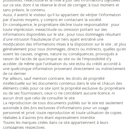
possibilités, l’exactitude et la mise à jour des informations diffusées
sur ce site, dont il se réserve le droit de corriger, à tout moment et
sans préavis, le contenu.
Aussi, il avertit le visiteur qu’il lui appartient de vérifier l’information
par d’autres moyens, y compris en contactant la société.
En conséquence, le propriétaire décline toute responsabilité : pour
toute imprécision, inexactitude ou omission portant sur des
informations disponibles sur le site ; pour tous dommages résultant
d’une intrusion frauduleuse d’un tiers ayant entraîné une
modification des informations mises à la disposition sur le site ; et plus
généralement pour tous dommages, directs ou indirects, quelles qu’en
soient les causes, origines, nature ou conséquences, provoqués à
raison de l’accès de quiconque au site ou de l’impossibilité d’y
accéder, de même que l’utilisation du site et/ou du crédit accordé à
une quelconque information provenant directement ou indirectement
de ce dernier.
Par ailleurs, sauf mention contraire, les droits de propriété
intellectuelle sur les documents contenus dans le site et chacun des
éléments créés pour ce site sont la propriété exclusive du propriétaire
ou de ses fournisseurs, ceux-ci ne concédant aucune licence, ni
aucun droit que celui de consulter le site.
La reproduction de tous documents publiés sur le site est seulement
autorisée à des fins exclusives d’informations pour un usage
personnel et privé, toute reproduction et toute utilisation de copies
réalisées à d’autres fins étant expressément interdite.
Toutes les marques citées dans ce site appartiennent à leurs
compagnies respectives.