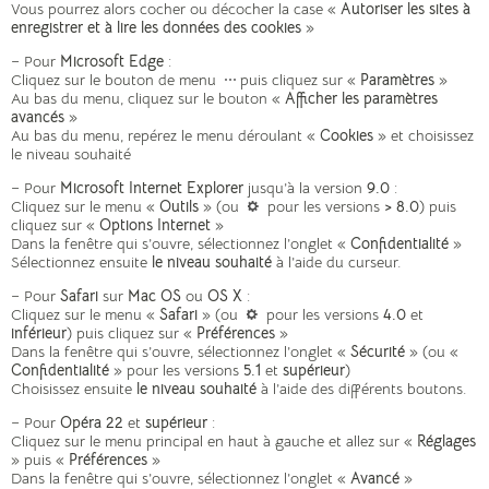
Vous pourrez alors cocher ou décocher la case «
Autoriser les sites à
enregistrer et à lire les données des cookies
»
– Pour
Microsoft Edge
:
Cliquez sur le bouton de menu
puis cliquez sur «
Paramètres
»
Au bas du menu, cliquez sur le bouton «
Afficher les paramètres
avancés
»
Au bas du menu, repérez le menu déroulant «
Cookies
» et choisissez
le niveau souhaité
– Pour
Microsoft Internet Explorer
jusqu’à la version
9.0
:
Cliquez sur le menu «
Outils
» (ou
pour les versions
> 8.0
) puis
cliquez sur «
Options Internet
»
Dans la fenêtre qui s’ouvre, sélectionnez l’onglet «
Confidentialité
»
Sélectionnez ensuite
le niveau souhaité
à l’aide du curseur.
– Pour
Safari
sur
Mac OS
ou
OS X
:
Cliquez sur le menu «
Safari
» (ou
pour les versions
4.0
et
inférieur
) puis cliquez sur «
Préférences
»
Dans la fenêtre qui s’ouvre, sélectionnez l’onglet «
Sécurité
» (ou «
Confidentialité
» pour les versions
5.1
et
supérieur
)
Choisissez ensuite
le niveau souhaité
à l’aide des différents boutons.
– Pour
Opéra 22
et
supérieur
:
Cliquez sur le menu principal en haut à gauche et allez sur «
Réglages
» puis «
Préférences
»
Dans la fenêtre qui s’ouvre, sélectionnez l’onglet «
Avancé
»