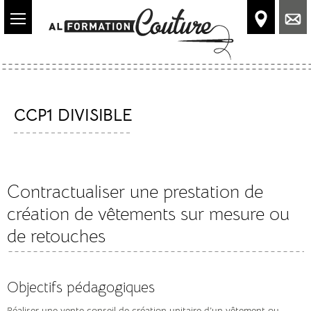
Accéder
au
contenu
principal
CCP1 DIVISIBLE
Contractualiser une prestation de
création de vêtements sur mesure ou
de retouches
Objectifs pédagogiques
Réaliser une vente conseil de création unitaire d’un vêtement ou