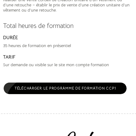
d’une retouche – établir le prix de vente d’une création unitaire d’un
vêtement ou d’une retouche.
Total heures de formation
DURÉE
35 heures de formation en présentiel
TARIF
Sur demande ou visible sur le site mon compte formation
RETOUR
TÉLÉCHARGER LE PROGRAMME DE FORMATION CCP1
FORMATIONS
ACCOMPAGNEMENT PROJET
PERSONNEL
PRESTATIONS
COUTURE THÉRAPIE