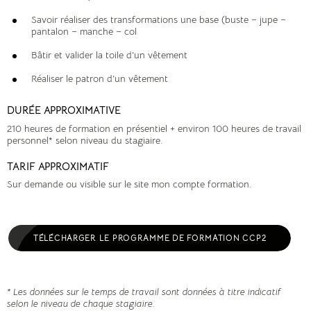
Savoir réaliser des transformations une base (buste – jupe –
pantalon – manche – col
Bâtir et valider la toile d’un vêtement
Réaliser le patron d’un vêtement
DURÉE APPROXIMATIVE
210 heures de formation en présentiel + environ 100 heures de travail
personnel* selon niveau du stagiaire.
TARIF APPROXIMATIF
Sur demande ou visible sur le site mon compte formation.
RETOUR
TÉLÉCHARGER LE PROGRAMME DE FORMATION CCP2
FORMATIONS
* Les données sur le temps de travail sont données à titre indicatif
selon le niveau de chaque stagiaire.
ACCOMPAGNEMENT PROJET