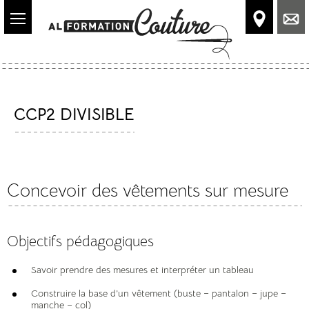
Accéder
au
contenu
principal
CCP2 DIVISIBLE
Concevoir des vêtements sur mesure
Objectifs pédagogiques
Savoir prendre des mesures et interpréter un tableau
Construire la base d’un vêtement (buste – pantalon – jupe –
manche – col)